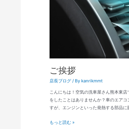
ご挨拶
店長ブログ
/ By
kanrikmmt
こんにちは！空気の洗車屋さん熊本東店
をしたことはありませんか？車のエアコ
すが、エンジンといった発熱する部品に囲
もっと読む »